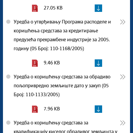
27.05 KB
Уредба о утврђивању Програма расподеле и
коришћења средстава за кредитирање
предузећа прехрамбене индустрије за 2005.
годину (05 Број: 110-1168/2005)
9.46 KB
Уредба о коришћењу средстава за обрадиво
пољопривредно земљиште дато у закуп (05
Број: 110-1133/2005)
7.96 KB
Уредба о коришћењу средстава за
квалификацију киселог обрадивог земљишта у