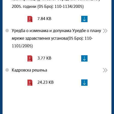
2005. години (05 Број: 110-1134/2005)
7.84 KB
Уредба о изменама и допунама Уредбе о плану
мреже здравствених установа(05 Број: 110-
1101/2005)
3.77 KB
Кадровска решења
24.23 KB