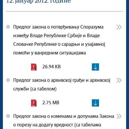
12. јануар 2012. године
Предлог закона о потврђивању Споразума
између Владе Републике Србије и Владе
Словачке Републике о сарадњи и узајамној
помоћи у ванредним ситуацијама
26.94 KB
Предлог закона о архивској грађи и архивској
служби (са табелом)
2.75 MB
Предлог закона о изменама и допунама Закона
о порезу на додату вредност (са табелама