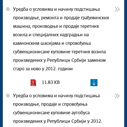
Уредба о условима и начину подстицања
производње, ремонта и продаје грађевинских
машина, производње и продаје теретних
возила и специјалних надградњи на
камионским шасијама и спровођења
субвенционисане куповине теретних возила
произведених у Републици Србији заменом
старо за ново у 2012. години
11.83 KB
Уредба о условима и начину подстицања
производње, продаје и спровођења
субвенционисане куповине аутобуса
произведених у Републици Србији у 2012.