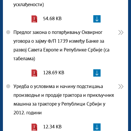
усклађености)
54.68 KB
Предлог закона о потврђивању Оквирног
уговора о зајму Ф/П 1739 између Банке за
развој Савета Европе и Републике Србије (са
табелама)
128.69 KB
Уредба о условима и начину подстицања
производње и продаје трактора и прикључних
машина за тракторе у Републици Србији у
2012. години
12.34 KB