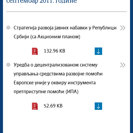
септембар 2011. године
Стратегија развоја јавних набавки у Републици
Србији (са Акционим планом)
132.96 KB
Уредба о децентрализованом систему
управљања средствима развојне помоћи
Европске уније у оквиру инструмента
претприступне помоћи (ИПА)
52.69 KB