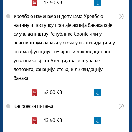
42.50 KB
Уредба о изменама и допунама Уредбе о
начину и поступку продаје акција банака које
су у власништву Републике Србије или у
власништвуи банака у стечају и ликвидацији у
којима функцију стечајног и ликвидационог
управника врши Агенција за осигурање
депозита, санацију, стечај и ликвидацију
банака
52.00 KB
Кадровска питања
43.50 KB