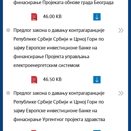
финасирање Пројеката обнове града Београда
46.00 KB
Предлог закона о давању контрагаранције
Републике Србије Србији и Црној Гори по
зајму Европске инвестиционе банке на
финансирање Пројекта управљања
електроенергетским системом
46.50 KB
Предлог закона о давању контрагаранције
Републике Србије Србији и Црној Гори по
зајму Европске инвестиционе банке на
финасирање Ургентног пројекта здравства