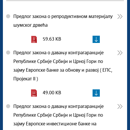
Предлог закона о репродуктивном материјалу
шумског дрвећа
59.63 KB
Предлог закона о давању контрагаранције
Републике Србије Србији и Црној Гори по
зајму Европске банке за обнову и развој ( ЕПС,
Пројекат II )
49.00 KB
Предлог закона о давању контрагаранције
Републике Србије Србији и Црној Гори по
зајму Европске инвестиционе банке на