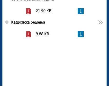
21.90 KB
Кадровска решења
9.88 KB
Мапа сајта
Веб презентација jе лиценциранa под условима лиценце
Creative Commons
Ауторство-Некомерцијално-Без прерада 3.0