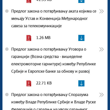
Предлог закона о потврђивању аката којима се
мењају Устав и Конвенција Међународног
савеза за телекомуникације
1.26 MB
Предлог закона о потврђивању Уговора о
гаранцији (Возна средства - вишеделне
електромоторне гарнитуре) између Републике
Србије и Европске банке за обнову и развој
22.71 KB
Предлог закона о потврђивању Споразума
између Владе Републике Србије и Владе Руске
Федерације о сарадњи на увозу озраченог