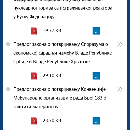
нуклеарног горива са истраживачког реактора
у Руску Федерацију
19.77 KB
Предлог закона о потврђивању Споразума о
економској сарадњи између Владе Републике
Србије и Владе Републике Хрватске
29.10 KB
Предлог закона о потврђивању Конвенције
Међународне организације рада Број 183 о
заштити материнства
23.70 KB