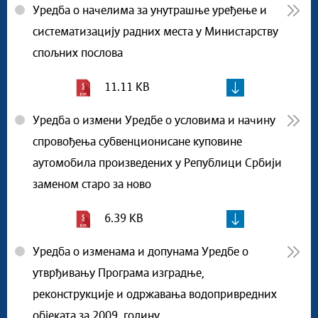
Уредба о начелима за унутрашње уређење и
систематизацију радних места у Министарству
спољних послова
11.11 KB
Уредба о измени Уредбе о условима и начину
спровођења субвенционисане куповине
аутомобила произведених у Републици Србији
заменом старо за ново
6.39 KB
Уредба о изменама и допунама Уредбе о
утврђивању Програма изградње,
реконструкције и одржавања водопривредних
објеката за 2009. годину