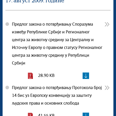
17. август 2009. године
Предлог закона о потврђивању Споразума
између Републике Србије и Регионалног
центра за животну средину за Централну и
Источну Европу о правном статусу Регионалног
центра за животну средину у Републици
Србији
28.90 KB
Предлог закона о потврђивању Протокола број
14 бис уз Европску конвенцију за заштиту
људских права и основних слобода
41.55 KB