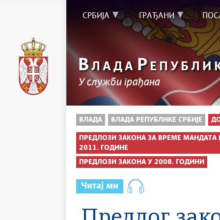
СРБИЈА
ГРАЂАНИ
ПОС
В
Р
ЛАДА
ЕПУБЛИ
У служби грађана
ВЛАДА
ВЛАДА РЕПУБЛИКЕ СРБИЈЕ
Д
ПРЕДЛОЗИ ЗАКОНА ЗА ВРЕМЕ МАНДАТА В
2011. ГОДИНЕ
ПРЕДЛОЗИ ЗАКОНА У 2008. ГОДИНИ
Читај ми
Предлог зак