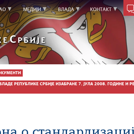
АО
МЕДИЈИ
ВЛАДА
КОНТАКТ
С
КЕ
РБИЈЕ
ОКУМЕНТИ
ЛАДЕ РЕПУБЛИКЕ СРБИЈЕ ИЗАБРАНЕ 7. ЈУЛА 2008. ГОДИНЕ И 
она о стандардизаци