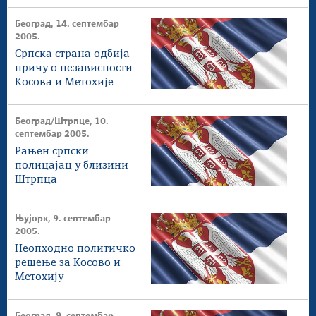
Метохији
Београд, 14. септембар
2005.
Српска страна одбија
причу о независности
Косова и Метохије
Београд/Штрпце, 10.
септембар 2005.
Рањен српски
полицајац у близини
Штрпца
Њујорк, 9. септембар
2005.
Неопходно политичко
решење за Косово и
Метохију