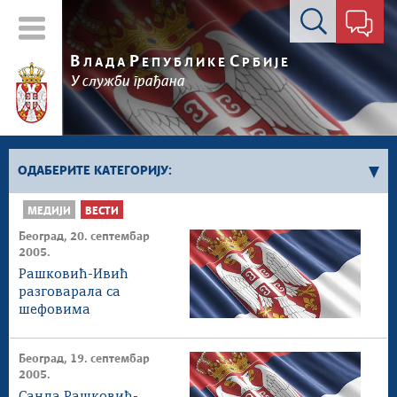
Контакт форма
В
Р
С
ЛАДА
ЕПУБЛИКЕ
РБИЈЕ
У служби грађана
ОДАБЕРИТЕ КАТЕГОРИЈУ:
МЕДИЈИ
ВЕСТИ
Влада Србије
Београд, 20. септембар
Активности премијера
2005.
Активности потпредседника
Рашковић-Ивић
Активности Владе
разговарала са
шефовима
Косово и Метохија
посланичких група и
Политика
страним
Београд, 19. септембар
дипломатама
Економија
2005.