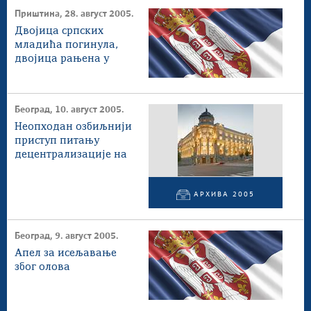
Приштина, 28. август 2005.
Двојица српских
младића погинула,
двојица рањена у
оружаном нападу
Београд, 10. август 2005.
Неопходан озбиљнији
приступ питању
децентрализације на
Косову и Метохији
АРХИВА 2005
Београд, 9. август 2005.
Апел за исељавање
због олова