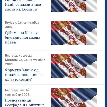
Стоп корупцији
Санда Рашковић-
Ивић обилази више
Култура и вера
места на Косову и
Спорт
Метохији
Конференције за новинаре
Њујорк, 16. септембар
Интервјуи
2005.
Линкови
Србима на Косову
брутално погажена
Издвојене теме
права
COVID-19 - архива
Београд/Косовска
Митровица, 16. септембар
2005.
Формула "мање од
независности - више
од аутономије"
предвиђа опстанак
Косова и Метохије у
Београд/Беч, 16.
саставу Србије
септембар 2005.
Представници
Београда и Приштине