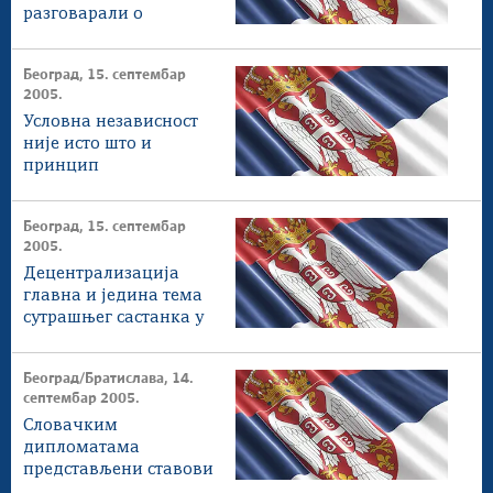
разговарали о
децентрализацији на
Косову и Метохији
Београд, 15. септембар
2005.
Условна независност
није исто што и
принцип
непроменљивости
граница
Београд, 15. септембар
2005.
Децентрализација
главна и једина тема
сутрашњег састанка у
Бечу
Београд/Братислава, 14.
септембар 2005.
Словачким
дипломатама
представљени ставови
Србије о Косову и