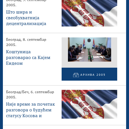
Београд, 9. септембар
2005.
Што шира и
свеобухватнија
децентрализација
власти на Косову и
Метохији
Београд, 8. септембар
2005.
Коштуница
разговарао са Кајем
Еидеом
АРХИВА 2005
Београд/Беч, 6. септембар
2005.
Није време за почетак
разговора о будућем
статусу Косова и
Метохије