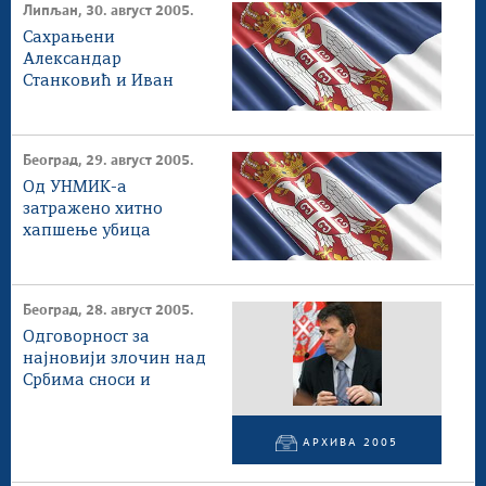
Липљан, 30. август 2005.
Сахрањени
Александар
Станковић и Иван
Дејановић
Београд, 29. август 2005.
Од УНМИК-а
затражено хитно
хапшење убица
српских младића
Београд, 28. август 2005.
Одговорност за
најновији злочин над
Србима сноси и
Мисија УН на Космету
АРХИВА 2005