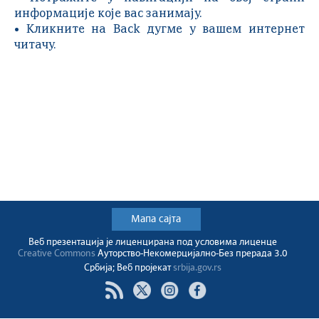
информације које вас занимају.
• Кликните на Back дугме у вашем интернет
читачу.
Мапа сајта
Веб презентација jе лиценциранa под условима лиценце
Creative Commons
Ауторство-Некомерцијално-Без прерада 3.0
Србија; Веб пројекат
srbija.gov.rs