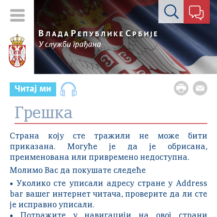
Контакт форма
В
Р
С
ЛАДА
ЕПУБЛИКЕ
РБИЈЕ
У служби грађана
Читај ми
Грешка
Страна коју сте тражили не може бити
приказана. Могуће је да је обрисана,
преименована или привремено недоступна.
Молимо Вас да покушате следеће
• Уколико сте уписали адресу стране у Address
bar вашег интернет читача, проверите да ли сте
је исправно уписали.
• Потражите у навигацији на овој страни