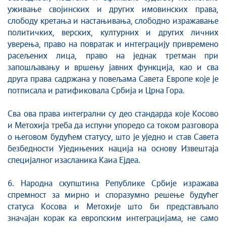
уживање својинских и других имовинских права,
слободу кретања и настањивања, слободно изражавање
политичких, верских, културних и других личних
уверења, право на повратак и интеграцију привремено
расељених лица, право на једнак третман при
запошљавању и вршењу јавних функција, као и сва
друга права садржана у повељама Савета Европе које је
потписала и ратификовала Србија и Црна Гора.
Сва ова права интегрални су део стандарда које Косово
и Метохија треба да испуни упоредо са током разговора
о његовом будућем статусу, што је уједно и став Савета
безбедности Уједињених нација на основу Извештаја
специјалног изасланика Каиа Ејдеа.
6. Народна скупштина Републике Србије изражава
спремност за мирно и споразумно решење будућег
статуса Косова и Метохије што би представљало
значајан корак ка европским интеграцијама, не само