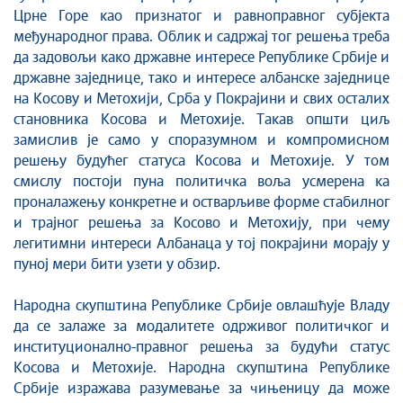
Црне Горе као признатог и равноправног субјекта
међународног права. Облик и садржај тог решења треба
да задовољи како државне интересе Републике Србије и
државне заједнице, тако и интересе албанске заједнице
на Косову и Метохији, Срба у Покрајини и свих осталих
становника Косова и Метохије. Такав општи циљ
замислив је само у споразумном и компромисном
решењу будућег статуса Косова и Метохије. У том
смислу постоји пуна политичка воља усмерена ка
проналажењу конкретне и остварљиве форме стабилног
и трајног решења за Косово и Метохију, при чему
легитимни интереси Албанаца у тој покрајини морају у
пуној мери бити узети у обзир.
Народна скупштина Републике Србије овлашћује Владу
да се залаже за модалитете одрживог политичког и
институционално-правног решења за будући статус
Косова и Метохије. Народна скупштина Републике
Србије изражава разумевање за чињеницу да може