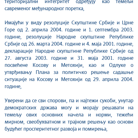
територијални интегритет одређују као темељи
савременог међународног поретка,
Имајући у виду резолуције Скупштине Србије и Црне
Горе од 2. априла 2004. године и 1. септембра 2003.
године, резолуције Народне скупштине Републике
Србије од 26. марта 2004. године и 4. маја 2001. године,
декларације Народне скупштине Републике Србије од
27. августа 2003. године и 31. маја 2001. године
посвећене Косову и Метохији, као и Одлуке о
утврђивању Плана за политичко решење садашње
ситуације на Косову и Метохији од 29. априла 2004.
године,
Уверени да се сви спорови, па и најтежи сукоби, унутар
демократских држава могу и морају решавати на
темељу ових основних начела и норми, тежећи
мирном, свеобухватном и трајном решењу као основи
будућег просперитетног развоја и помирења,