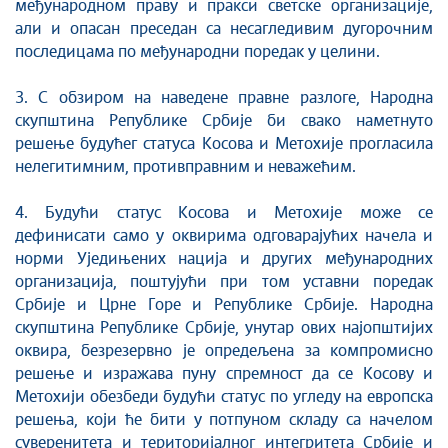
међународном праву и пракси светске организације,
али и опасан преседан са несагледивим дугорочним
последицама по међународни поредак у целини.
3. С обзиром на наведене правне разлоге, Народна
скупштина Републике Србије би свако наметнуто
решење будућег статуса Косова и Метохије прогласила
нелегитимним, противправним и неважећим.
4. Будући статус Косова и Метохије може се
дефинисати само у оквирима одговарајућих начела и
норми Уједињених нација и других међународних
организација, поштујући при том уставни поредак
Србије и Црне Горе и Републике Србије. Народна
скупштина Републике Србије, унутар ових најопштијих
оквира, безрезервно је опредељена за компромисно
решење и изражава пуну спремност да се Косову и
Метохији обезбеди будући статус по угледу на европска
решења, који ће бити у потпуном складу са начелом
суверенитета и територијалног интегритета Србије и