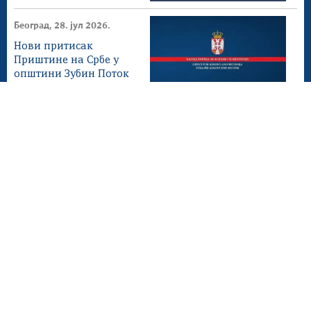
Београд, 28. јул 2026.
Нови притисак
Приштине на Србе у
општини Зубин Поток
Београд, 23. јул 2026.
Приштина наставља са
једностраним и
противправним
потезима
Мапа сајта
Веб презентација jе лиценциранa под условима лиценце
Creative Commons
Ауторство-Некомерцијално-Без прерада 3.0
Србија; Веб пројекат
srbija.gov.rs