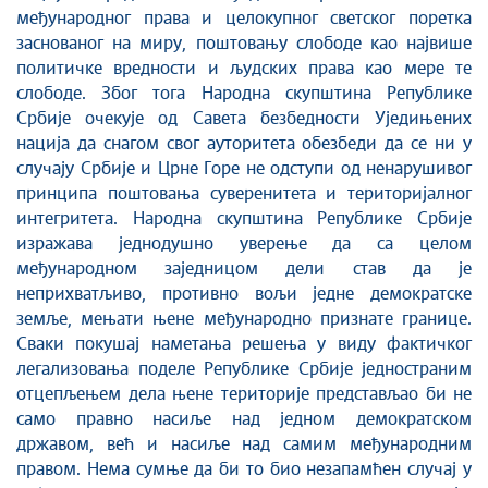
међународног права и целокупног светског поретка
заснованог на миру, поштовању слободе као највише
политичке вредности и људских права као мере те
слободе. Због тога Народна скупштина Републике
Србије очекује од Савета безбедности Уједињених
нација да снагом свог ауторитета обезбеди да се ни у
случају Србије и Црне Горе не одступи од ненарушивог
принципа поштовања суверенитета и територијалног
интегритета. Народна скупштина Републике Србије
изражава једнодушно уверење да са целом
међународном заједницом дели став да је
неприхватљиво, противно вољи једне демократске
земље, мењати њене међународно признате границе.
Сваки покушај наметања решења у виду фактичког
легализовања поделе Републике Србије једностраним
отцепљењем дела њене територије представљао би не
само правно насиље над једном демократском
државом, већ и насиље над самим међународним
правом. Нема сумње да би то био незапамћен случај у