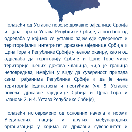
Полазећи од Уставне повеље државне заједнице Србија
и Црна Гора и Устава Републике Србије, а посебно од
одредаба у којима се уставно зајемчује сувереност и
територијални интегритет државне заједнице Србија и
Црна Гора и Републике Србије у њеном оквиру, као и од
одредаба да територију Србије и Црне Горе чине
територије њених држава чланица, чија је граница
неповредива; имајући у виду да сувереност припада
свим грађанима Републике Србије и да је њена
територија јединствена и неотуђива (чл. 5. Уставне
повеље државне заједнице Србија и Црна Гора и
чланови 2. и 4. Устава Републике Србије),
Полазећи истовремено од основних начела и норми
Уједињених нација и других међународних
организација у којима се државни суверенитет и