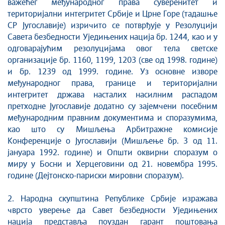
важећег међународног права суверенитет и
територијални интегритет Србије и Црне Горе (тадашње
СР Југославије) изричито се потврђује у Резолуцији
Савета безбедности Уједињених нација бр. 1244, као и у
одговарајућим резолуцијама овог тела светске
организације бр. 1160, 1199, 1203 (све од 1998. године)
и бр. 1239 од 1999. године. Уз основне изворе
међународног права, границе и територијални
интегритет држава насталих насилним распадом
претходне Југославије додатно су зајемчени посебним
међународним правним документима и споразумима,
као што су Мишљења Арбитражне комисије
Конференције о Југославији (Мишљење бр. 3 од 11.
јануара 1992. године) и Општи оквирни споразум о
миру у Босни и Херцеговини од 21. новембра 1995.
године (Дејтонско-париски мировни споразум).
2. Народна скупштина Републике Србије изражава
чврсто уверење да Савет безбедности Уједињених
нација представља поуздан гарант поштовања