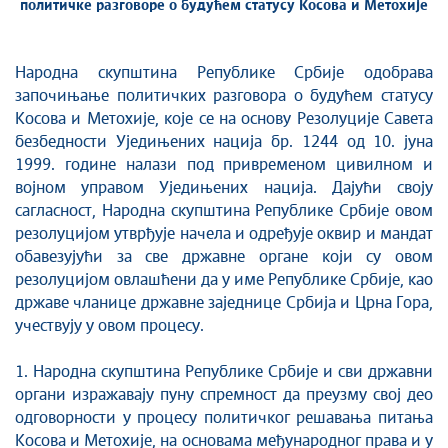
политичке разговоре о будућем статусу Косова и Метохије
Народна скупштина Републике Србије одобрава
започињање политичких разговора о будућем статусу
Косова и Метохије, које се на основу Резолуције Савета
безбедности Уједињених нација бр. 1244 од 10. јуна
1999. године налази под привременом цивилном и
војном управом Уједињених нација. Дајући своју
сагласност, Народна скупштина Републике Србије овом
резолуцијом утврђује начела и одређује оквир и мандат
обавезујући за све државне органе који су овом
резолуцијом овлашћени да у име Републике Србије, као
државе чланице државне заједнице Србија и Црна Гора,
учествују у овом процесу.
1. Народна скупштина Републике Србије и сви државни
органи изражавају пуну спремност да преузму свој део
одговорности у процесу политичког решавања питања
Косова и Метохије, на основама међународног права и у