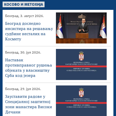
КОСОВО И МЕТОХИЈА
Београд, 3. август 2026.
Београд доследно
инсистира на решавању
судбине несталих на
Космету
Београд, 30. јул 2026.
Наставак
противправног рушења
објеката у власништву
Срба код језера
Газиводе
Београд, 29. јул 2026.
Зауставити радове у
Специјалној заштитној
зони манастира Високи
Дечани