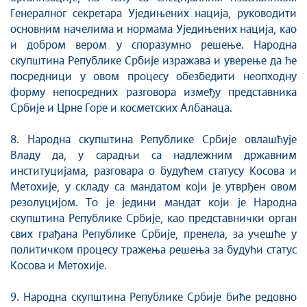
Генералног секретара Уједињених нација, руководити
основним начелима и нормама Уједињених нација, као
и добром вером у споразумно решење. Народна
скупштина Републике Србије изражава и уверење да ће
посредници у овом процесу обезбедити неопходну
форму непосредних разговора између представника
Србије и Црне Горе и косметских Албанаца.
8. Народна скупштина Републике Србије овлашћује
Владу да, у сарадњи са надлежним државним
институцијама, разговара о будућем статусу Косова и
Метохије, у складу са мандатом који је утврђен овом
резолуцијом. То је једини мандат који је Народна
скупштина Републике Србије, као представнички орган
свих грађана Републике Србије, пренела, за учешће у
политичком процесу тражења решења за будући статус
Косова и Метохије.
9. Народна скупштина Републике Србије биће редовно