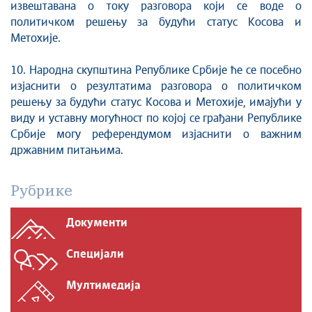
извештавана о току разговора који се воде о
политичком решењу за будући статус Косова и
Метохије.
10. Народна скупштина Републике Србије ће се посебно
изјаснити о резултатима разговора о политичком
решењу за будући статус Косова и Метохије, имајући у
виду и уставну могућност по којој се грађани Републике
Србије могу референдумом изјаснити о важним
државним питањима.
Рубрике
Документи
Специјали
Мултимедија