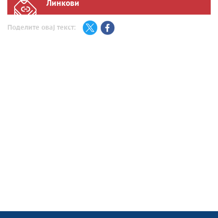
Линкови
Поделите овај текст: