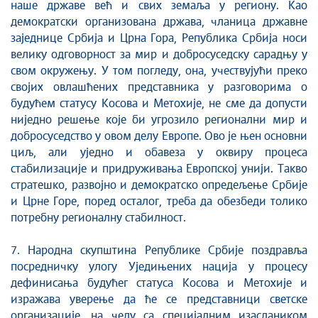
наше државе већ и свих земаља у региону. Као
демократски организована држава, чланица државне
заједнице Србија и Црна Гора, Република Србија носи
велику одговорност за мир и добросуседску сарадњу у
свом окружењу. У том погледу, она, учествујући преко
својих овлашћених представника у разговорима о
будућем статусу Косова и Метохије, не сме да допусти
ниједно решење које би угрозило регионални мир и
добросуседство у овом делу Европе. Ово је њен основни
циљ, али уједно и обавеза у оквиру процеса
стабилизације и придруживања Европској унији. Такво
стратешко, развојно и демократско опредељење Србије
и Црне Горе, поред осталог, треба да обезбеди толико
потребну регионалну стабилност.
7. Народна скупштина Републике Србије поздравља
посредничку улогу Уједињених нација у процесу
дефинисања будућег статуса Косова и Метохије и
изражава уверење да ће се представници светске
организације, на челу са специјалним изаслаником