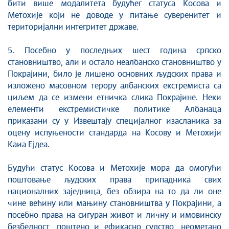
бити више модалитета будућег статуса Косова и
Метохије који не доводе у питање суверенитет и
територијални интегритет државе.
5. Посебно у последњих шест година српско
становништво, али и остало неалбанско становништво у
Покрајини, било је лишено основних људских права и
изложено масовном терору албанских екстремиста са
циљем да се измени етничка слика Покрајине. Неки
елементи екстремистичке политике Албанаца
приказани су у Извештају специјалног изасланика за
оцену испуњености стандарда на Косову и Метохији
Каиа Ејдеа.
Будући статус Косова и Метохије мора да омогући
поштовање људских права припадника свих
националних заједница, без обзира на то да ли оне
чине већину или мањину становништва у Покрајини, а
посебно права на сигуран живот и личну и имовинску
безбедност, поштено и ефикасно судство, неометано