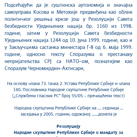
Подсећајући да је суштинска аутономија и значајна
самоуправа Косова и Метохије предвиђена као облик
политичког решења кризе још у Резолуцији Савета
безбедности Уједињених нација бр. 1160 из 1998.
године, затим у Резолуцији Савета безбедности
Уједињених нација 1244 од 10. јуна 1999. године, као и
у Закључцима састанка министара Г-8 од 6. маја 1999.
године, односно тексту Споразума о престанаку
непријатељства СРЈ са НАТО–ом, познатијем као
Споразум Черномирдин–Ахтисари,
На основу члана 73. тачка 2. Устава Републике Србије и члана
160. Пословника Народне скупштине Републике Србије
(„Службени гласник РС“ број 55/05 – пречишћени текст)
Народна скупштина Републике Србије на .... седници ...
заседања у 2005. години, одржаној .......донела је
Резолуцију
Народне скупштине Републике Србије о мандату за