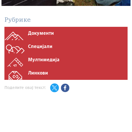
Рубрике
Документи
Специјали
Мултимедија
Линкови
Поделите овај текст: