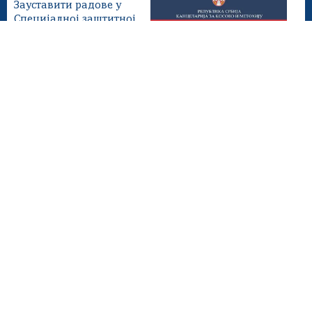
Зауставити радове у
Специјалној заштитној
зони манастира Високи
Дечани
Београд, 28. јул 2026.
Нови притисак
Приштине на Србе у
општини Зубин Поток
Београд, 23. јул 2026.
Приштина наставља са
једностраним и
противправним
потезима
Мапа сајта
Веб презентација jе лиценциранa под условима лиценце
Creative Commons
Ауторство-Некомерцијално-Без прерада 3.0