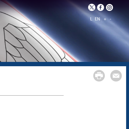
L
EN
+
-