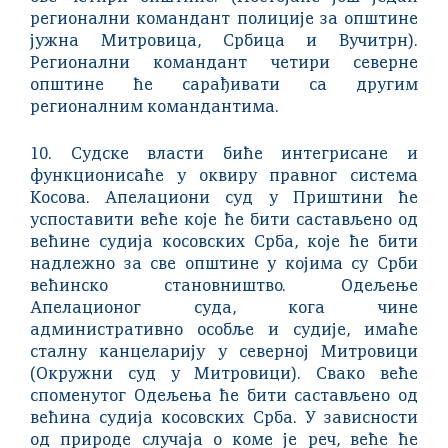
регионални командант полиције за општине
јужна Митровица, Србица и Вучитрн).
Регионални командант четири северне
општине ће сарађивати са другим
регионалним командантима.
10. Судске власти биће интегрисане и
функционисаће у оквиру правног система
Косова. Апелациони суд у Приштини ће
успоставити веће које ће бити састављено од
већине судија косовских Срба, које ће бити
надлежно за све општине у којима су Срби
већинско становништво. Одељење
Апелационог суда, кога чине
административно особље и судије, имаће
сталну канцеларију у северној Митровици
(Окружни суд у Митровици). Свако веће
споменутог Одељења ће бити састављено од
већина судија косовских Срба. У зависности
од природе случаја о коме је реч, веће ће