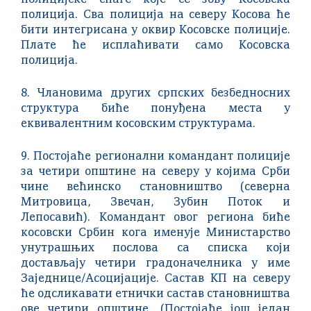
полицијске снаге које се зову Косовска
полиција. Сва полиција на северу Косова ће
бити интегрисана у оквир Косовске полиције.
Плате ће исплаћивати само Косовска
полиција.
8. Члановима других српских безбедносних
структура биће понуђена места у
еквивалентним косовским структурама.
9. Постојаће регионални командант полиције
за четири општине на северу у којима Срби
чине већинско становништво (северна
Митровица, Звечан, Зубин Поток и
Лепосавић). Командант овог региона биће
косовски Србин кога именује Министарство
унутрашњих послова са списка који
достављају четири градоначелника у име
Заједнице/Асоцијације. Састав КП на северу
ће одсликавати етнички састав становништва
ове четири општине. (Постојаће још један