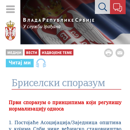
Контакт форма
В
Р
С
ЛАДА
ЕПУБЛИКЕ
РБИЈЕ
У служби грађана
МЕДИЈИ
ВЕСТИ
ИЗДВОЈЕНЕ ТЕМЕ
Читај ми
Бриселски споразум
Први споразум о принципима који регулишу
нормализацију односа
1. Постојаће Асоцијација/Заједница општина
у којима Срби чине већинско становништво