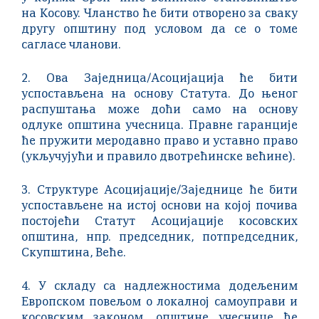
на Косову. Чланство ће бити отворено за сваку
другу општину под условом да се о томе
сагласе чланови.
2. Ова Заједница/Асоцијација ће бити
успостављена на основу Статута. До њеног
распуштања може доћи само на основу
одлуке општина учесница. Правне гаранције
ће пружити меродавно право и уставно право
(укључујући и правило двотрећинске већине).
3. Структуре Асоцијације/Заједнице ће бити
успостављене на истој основи на којој почива
постојећи Статут Асоцијације косовских
општина, нпр. председник, потпредседник,
Скупштина, Веће.
4. У складу са надлежностима додељеним
Европском повељом о локалној самоуправи и
косовским законом, општине учеснице ће