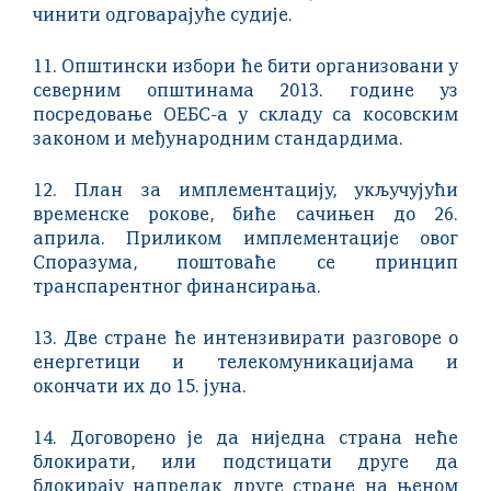
чинити одговарајуће судије.
11. Општински избори ће бити организовани у
северним општинама 2013. године уз
посредовање ОЕБС-а у складу са косовским
законом и међународним стандардима.
12. План за имплементацију, укључујући
временске рокове, биће сачињен до 26.
априла. Приликом имплементације овог
Споразума, поштоваће се принцип
транспарентног финансирања.
13. Две стране ће интензивирати разговоре о
енергетици и телекомуникацијама и
окончати их до 15. јуна.
14. Договорено је да ниједна страна неће
блокирати, или подстицати друге да
блокирају напредак друге стране на њеном