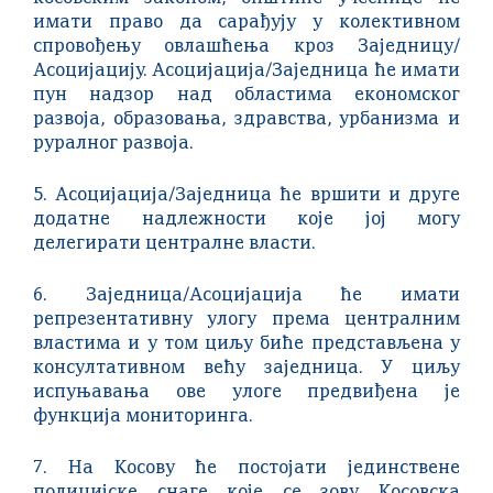
имати право да сарађују у колективном
спровођењу овлашћења кроз Заједницу/
Асоцијацију. Асоцијација/Заједница ће имати
пун надзор над областима економског
развоја, образовања, здравства, урбанизма и
руралног развоја.
5. Асоцијација/Заједница ће вршити и друге
додатне надлежности које јој могу
делегирати централне власти.
6. Заједница/Асоцијација ће имати
репрезентативну улогу према централним
властима и у том циљу биће представљена у
консултативном већу заједница. У циљу
испуњавања ове улоге предвиђена је
функција мониторинга.
7. На Косову ће постојати јединствене