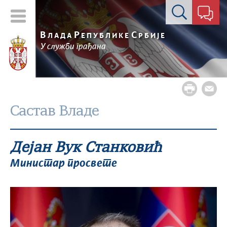
Контакт форма
В
Р
С
ЛАДА
ЕПУБЛИКЕ
РБИЈЕ
У служби грађана
Састав Владе
Дејан Вук Станковић
Министар просвете