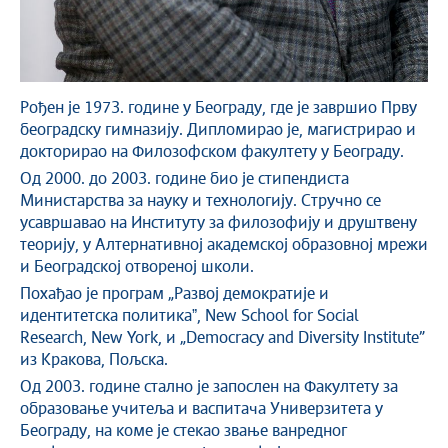
Рођен је 1973. године у Београду, где је завршио Прву
београдску гимназију. Дипломирао је, магистрирао и
докторирао на Филозофском факултету у Београду.
Од 2000. до 2003. године био је стипендиста
Министарства за науку и технологију. Стручно се
усавршавао на Институту за филозофију и друштвену
теорију, у Алтернативној академској образовној мрежи
и Београдској отвореној школи.
Похађао је програм „Развој демократије и
идентитетска политикаˮ, New School for Social
Research, New York, и „Democracy and Diversity Institute”
из Кракова, Пољска.
Од 2003. године стално је запослен на Факултету за
образовање учитеља и васпитача Универзитета у
Београду, на коме је стекао звање ванредног