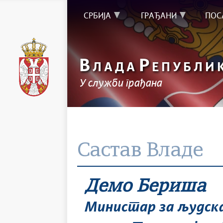
СРБИЈА
ГРАЂАНИ
ПОС
В
Р
ЛАДА
ЕПУБЛИ
У служби грађана
Састав Владе
Демо Бериша
Министар за људска