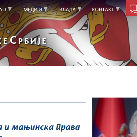
АО
МЕДИЈИ
ВЛАДА
КОНТАКТ
С
КЕ
РБИЈЕ
 и мањинска права