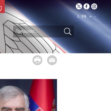
L
EN
+
-