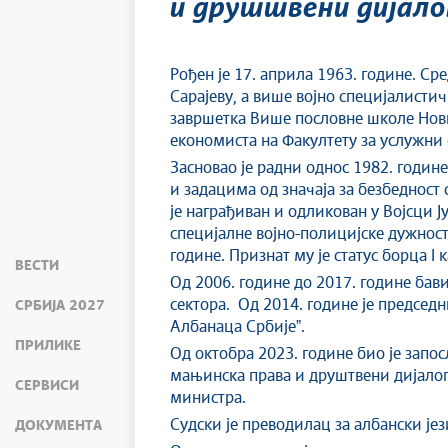
и друштвени дијало
Рођен је 17. априла 1963. године. Ср
Сарајеву, а више војно специјалисти
завршетка Више пословне школе Нови
економиста на Факултету за услужни
Засновао је радни однос 1982. године
и задацима од значаја за безбедност
је награђиван и одликован у Војсци Ј
специјалне војно-полицијске дужност
године. Признат му је статус борца I к
ВЕСТИ
Од 2006. године до 2017. године бав
сектора. Од 2014. године је предсе
СРБИЈА 2027
Албанаца Србијеˮ.
ПРИЛИКЕ
Од октобра 2023. године био је запо
мањинска права и друштвени дијалог
СЕРВИСИ
министра.
Судски је преводилац за албански јез
ДОКУМЕНТА