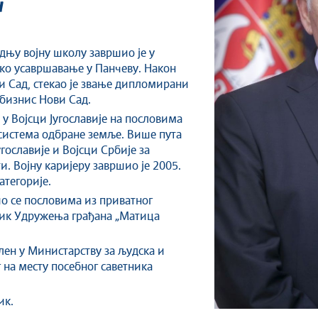
г
едњу војну школу завршио је у
чко усавршавање у Панчеву. Након
 Сад, стекао је звање дипломирани
 бизнис Нови Сад.
 у Војсци Југославије на пословима
 система одбране земље. Више пута
угославије и Војсци Србије за
и. Војну каријеру завршио је 2005.
атегорије.
ио се пословима из приватног
дник Удружења грађана „Матица
слен у Министарству за људска и
 на месту посебног саветника
ик.