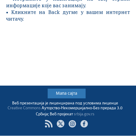
информације које вас занимају.
• Кликните на Back дугме у вашем интернет
читачу.
Мапа сајта
Веб презентација jе лиценциранa под условима лиценце
Creative Commons
Ауторство-Некомерцијално-Без прерада 3.0
Србија; Веб пројекат
srbija.gov.rs