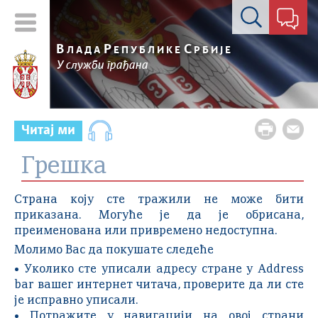
Контакт форма
В
Р
С
ЛАДА
ЕПУБЛИКЕ
РБИЈЕ
У служби грађана
Читај ми
Грешка
Страна коју сте тражили не може бити
приказана. Могуће је да је обрисана,
преименована или привремено недоступна.
Молимо Вас да покушате следеће
• Уколико сте уписали адресу стране у Address
bar вашег интернет читача, проверите да ли сте
је исправно уписали.
• Потражите у навигацији на овој страни