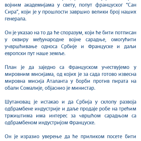
војним академијама у свету, попут француског “Сан
Сира”, који је у прошлости завршио велики број наших
генерала.
Он је указао на то да ће споразум, који ће бити потписан
у оквиру међународне војне сарадње, омогућити
учвршћивање односа Србије и Француске и даљи
европски пут наше земље.
План је да заједно са Француском учествујемо у
мировним мисијама, од којих је за сада готово извесна
мировна мисија Аталанта у борби против пирата на
обали Сомалије, објаснио је министар.
Шутановац је истакао и да Србија у склопу развоја
одбрамбене индустрије и даље продаје робе на трећим
тржиштима има интерес за чвршћом сарадњом са
одбрамбеном индустријом Француске.
Он је изразио уверење да ће приликом посете бити