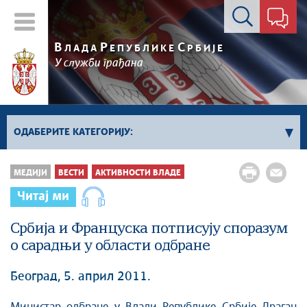
Контакт форма
В
Р
С
ЛАДА
ЕПУБЛИКЕ
РБИЈЕ
У служби грађана
ОДАБЕРИТЕ КАТЕГОРИЈУ:
Влада Србије
МЕДИЈИ
ВЕСТИ
АКТИВНОСТИ ВЛАДЕ
Активности премијера
Читај ми
Активности потпредседника
Активности Владе
Србија и Француска потписују споразум
о сарадњи у области одбране
Косово и Метохија
Политика
Београд, 5. април 2011.
Економија