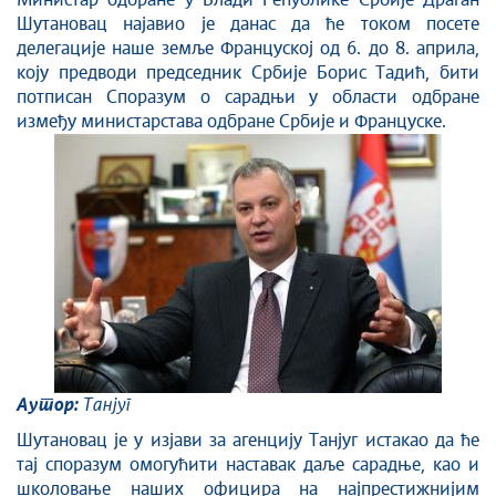
Стоп корупцији
Министар одбране у Влади Републике Србије Драган
Шутановац најавио је данас да ће током посете
Култура и вера
делегације наше земље Француској од 6. до 8. априла,
Спорт
коју предводи председник Србије Борис Тадић, бити
Конференције за новинаре
потписан Споразум о сарадњи у области одбране
између министарстава одбране Србије и Француске.
Интервјуи
Линкови
Издвојене теме
COVID-19 - архива
Аутор:
Танјуг
Шутановац је у изјави за агенцију Танјуг истакао да ће
тај споразум омогућити наставак даље сарадње, као и
школовање наших официра на најпрестижнијим